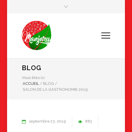
BLOG
Vous êtes ici
ACCUEIL
/
BLOG
/
SALON DE LA GASTRONOMIE 2019
septembre
23
2019
883