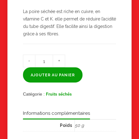
La poire séchée est riche en cuivre, en
vitamine C et K. elle permet de réduire l’acidité
du tube digestif. Elle facilite ainsi la digestion
grâce à ses fibres.
quantité
de
POIRE
SÉCHÉE
AJOUTER AU PANIER
Catégorie :
Fruits séchés
Informations complémentaires
Poids
50 g