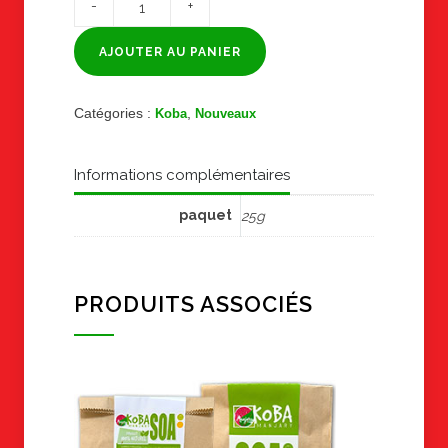
de
KOBA
MANJARY
SOA
AJOUTER AU PANIER
Paquet
de
25g
Catégories :
,
Koba
Nouveaux
Informations complémentaires
paquet
25g
PRODUITS ASSOCIÉS