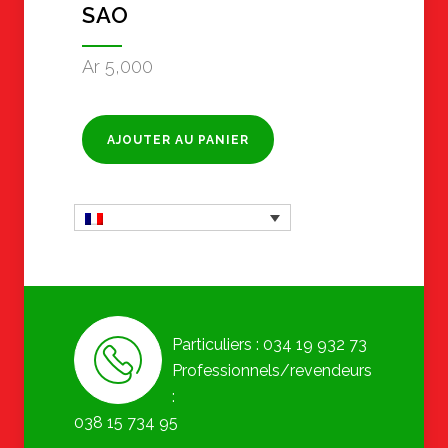
SAO
Ar
5,000
AJOUTER AU PANIER
Particuliers : 034 19 932 73
Professionnels/revendeurs
:
038 15 734 95