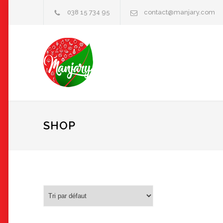
038 15 734 95
contact@manjary.com
SHOP