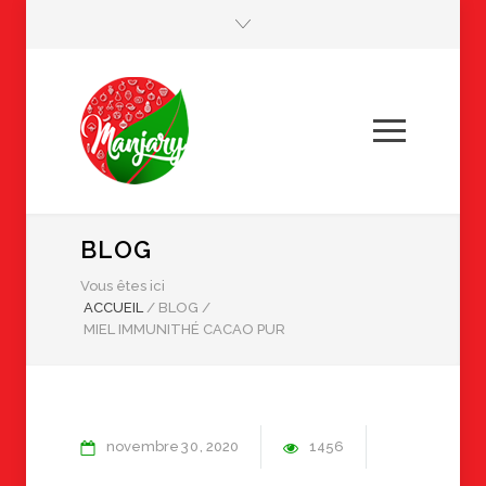
BLOG
Vous êtes ici
ACCUEIL
/
BLOG
/
MIEL IMMUNITHÉ CACAO PUR
novembre
30
2020
1456