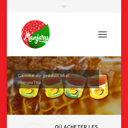
Gamme de produit Miel
ImmuniThé
OÙ ACHETER LES