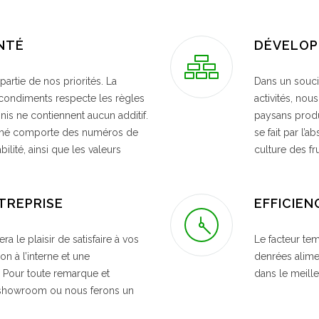
ANTÉ
DÉVELOP
artie de nos priorités. La
Dans un souci
 condiments respecte les règles
activités, nou
inis ne contiennent aucun additif.
paysans produ
Thé comporte des numéros de
se fait par l’
ilité, ainsi que les valeurs
culture des fr
NTREPRISE
EFFICIEN
era le plaisir de satisfaire à vos
Le facteur te
n à l’interne et une
denrées alime
. Pour toute remarque et
dans le meille
 showroom ou nous ferons un