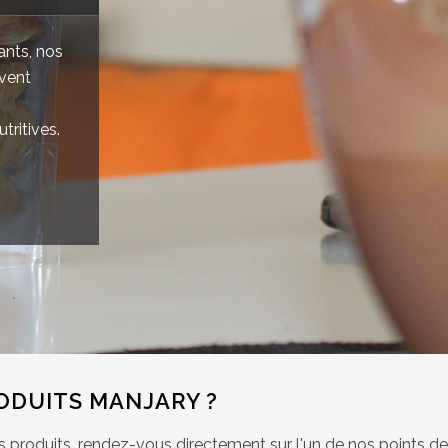
ants, nos
rvent
tritives.
ODUITS MANJARY ?
os produits, rendez-vous directement sur l'un de nos points de