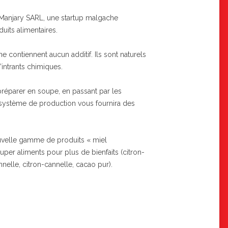
 Manjary SARL, une startup malgache
uits alimentaires.
 contiennent aucun additif. Ils sont naturels
’intrants chimiques.
préparer en soupe, en passant par les
 système de production vous fournira des
uvelle gamme de produits « miel
er aliments pour plus de bienfaits (citron-
elle, citron-cannelle, cacao pur).