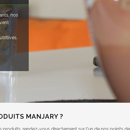
ants, nos
rvent
tritives.
ODUITS MANJARY ?
os produits, rendez-vous directement sur l'un de nos points de