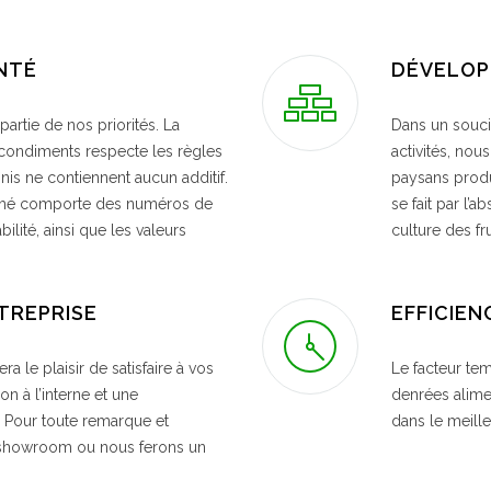
ANTÉ
DÉVELOP
artie de nos priorités. La
Dans un souci
 condiments respecte les règles
activités, nou
inis ne contiennent aucun additif.
paysans produ
Thé comporte des numéros de
se fait par l’
ilité, ainsi que les valeurs
culture des fr
NTREPRISE
EFFICIEN
era le plaisir de satisfaire à vos
Le facteur te
n à l’interne et une
denrées alime
. Pour toute remarque et
dans le meille
 showroom ou nous ferons un