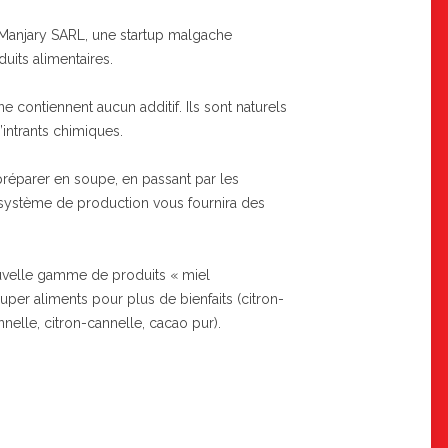
 Manjary SARL, une startup malgache
uits alimentaires.
 contiennent aucun additif. Ils sont naturels
’intrants chimiques.
préparer en soupe, en passant par les
 système de production vous fournira des
uvelle gamme de produits « miel
er aliments pour plus de bienfaits (citron-
elle, citron-cannelle, cacao pur).