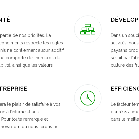
ANTÉ
DÉVELOP
artie de nos priorités. La
Dans un souci
 condiments respecte les règles
activités, nou
inis ne contiennent aucun additif.
paysans produ
Thé comporte des numéros de
se fait par l’
ilité, ainsi que les valeurs
culture des fr
NTREPRISE
EFFICIEN
era le plaisir de satisfaire à vos
Le facteur te
n à l’interne et une
denrées alime
. Pour toute remarque et
dans le meille
 showroom ou nous ferons un