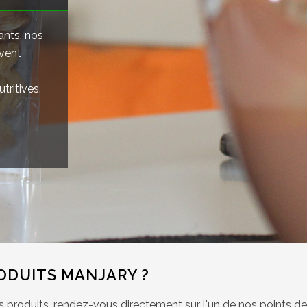
ants, nos
rvent
tritives.
ODUITS MANJARY ?
os produits, rendez-vous directement sur l'un de nos points de