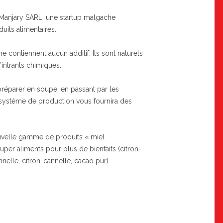
 Manjary SARL, une startup malgache
uits alimentaires.
 contiennent aucun additif. Ils sont naturels
’intrants chimiques.
préparer en soupe, en passant par les
 système de production vous fournira des
uvelle gamme de produits « miel
er aliments pour plus de bienfaits (citron-
elle, citron-cannelle, cacao pur).